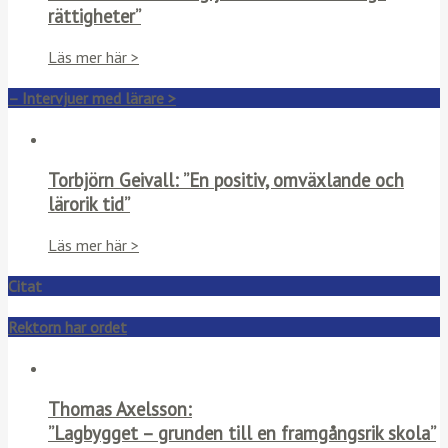
rättigheter”
Läs mer här >
– Intervjuer med lärare >
Torbjörn Geivall: ”En positiv, omväxlande och
lärorik tid”
Läs mer här >
Citat
Rektorn har ordet
Thomas Axelsson:
”Lagbygget – grunden till en framgångsrik skola”