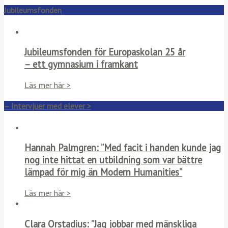
Jubileumsfonden
Jubileumsfonden för Europaskolan 25 år
– ett gymnasium i framkant
Läs mer här >
– Intervjuer med elever >
Hannah Palmgren: ”Med facit i handen kunde jag
nog inte hittat en utbildning som var bättre
lämpad för mig än Modern Humanities”
Läs mer här >
Clara Orstadius: ”Jag jobbar med mänskliga