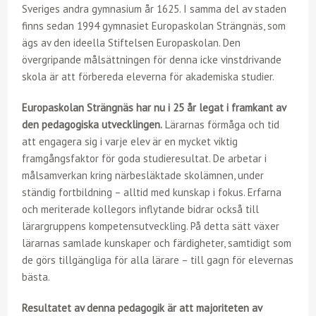
Sveriges andra gymnasium år 1625. I samma del av staden
finns sedan 1994 gymnasiet Europaskolan Strängnäs, som
ägs av den ideella Stiftelsen Europaskolan. Den
övergripande målsättningen för denna icke vinstdrivande
skola är att förbereda eleverna för akademiska studier.
Europaskolan Strängnäs har nu i 25 år legat i framkant av
den pedagogiska utvecklingen.
Lärarnas förmåga och tid
att engagera sig i varje elev är en mycket viktig
framgångsfaktor för goda studieresultat. De arbetar i
målsamverkan kring närbesläktade skolämnen, under
ständig fortbildning – alltid med kunskap i fokus. Erfarna
och meriterade kollegors inflytande bidrar också till
lärargruppens kompetens­utveckling. På detta sätt växer
lärarnas samlade kunskaper och färdigheter, samtidigt som
de görs tillgängliga för alla lärare – till gagn för elevernas
bästa.
Resultatet av denna pedagogik är att majoriteten av