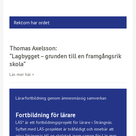
Rektorn har ordet
Thomas Axelsson:
”Lagbygget – grunden till en framgångsrik
skola”
Läs mer här >
Lärarfortbildning genom ämnesmässig samverkan
Fortbildning för lärare
LÄS* är ett fortbildningsprojekt för lärare i Strängnäs.
Syftet med LÄS-projektet är tvåfaldigt och innebär att
göra Strängnäs till en skolstad, inom ramen för
Läs mer