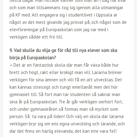
flesta dagar. Man hittade vänner som man än i dag har kvar
och som man tillsammans tog sig igenom alla utmaningar
på KF med. Att engagera sig i studentlivet i Uppsala är
något av det mest givande jag prövat på, och något som de
elevföreningar på Europaskolan som jag var med i
verkligen sådde ett frö till.
9. Vad skulle du vilja ge för råd till nya elever som ska
börja på Europaskolan?
–
Det är en fantastisk skola där man får växa både hur
brett och högt, rakt eller krokigt man vill. Lärarna brinner
verkligen för sina ämnen och vill få en att utvecklas. Det
kan kännas stressigt och tungt emellanåt men det hör
gymnasiet till. Så fort man tar studenten så saknar man
sina år på Europaskolan. Tre år går verkligen oerhört fort,
och under gymnasieåren så formas man så mycket som
person. Så: ta vara på tiden! Och välj en skola där lärarna
verkligen bryr sig om ens egna utveckling och lärande, och
där det finns en härlig elevanda, det kan inte vara fel!