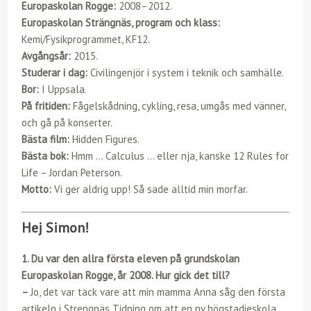
Europaskolan Rogge:
2008–2012.
Europaskolan Strängnäs, program och klass:
Kemi/Fysikprogrammet, KF12.
Avgångsår:
2015.
Studerar i dag:
Civilingenjör i system i teknik och samhälle.
Bor:
I Uppsala.
På fritiden:
Fågelskådning, cykling, resa, umgås med vänner,
och gå på konserter.
Bästa film:
Hidden Figures.
Bästa bok:
Hmm … Calculus … eller nja, kanske 12 Rules for
Life – Jordan Peterson.
Motto:
Vi ger aldrig upp! Så sade alltid min morfar.
Hej Simon!
1. Du var den allra första eleven på grundskolan
Europaskolan Rogge, år 2008. Hur gick det till?
–
Jo, det var tack vare att min mamma Anna såg den första
artikeln i Strengnäs Tidning om att en ny högstadieskola