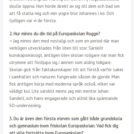
skulle öppna. Hon hörde direkt av sig till dem och bad om
att få ställa mig och min yngre bror Johannes i kö. Och
tydligen var vi de första.
2. Hur minns du din tid på Europaskolan Rogge?
–
Jag minns den med nostalgi och som en period där man
verkligen utvecklades från liten till stor. Särskilt
kunskapsmässigt, äntligen blev skolan roligare när man fick
utrymme att fördjupa sig i ämnen som aldrig tidigare.
Skolan gick från faktakunskaper till att förstå varför saker
i samhället och naturen fungerade såsom de gjorde. Man
fick äntligen börja med moderna språk också, vilket var
väldigt kul. Lite särskilt minns jag min mentor Johan
Sandell, och hans engagerade och alltid lika spännande
SO-undervisning.
3. Du är även den första eleven som gått både grundskola
och gymnasium inom friskolan Europaskolan. Vad fick dig
att vilja fortsätta inom Europaskolan?