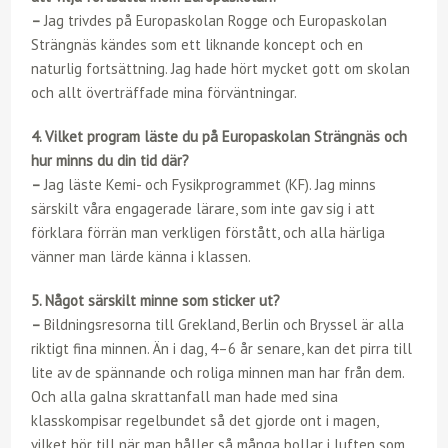
–
Jag trivdes på Europaskolan Rogge och Europaskolan
Strängnäs kändes som ett liknande koncept och en
naturlig fortsättning. Jag hade hört mycket gott om skolan
och allt överträffade mina förväntningar.
4. Vilket program läste du på Europaskolan Strängnäs och
hur minns du din tid där?
–
Jag läste Kemi- och Fysikprogrammet (KF). Jag minns
särskilt våra engagerade lärare, som inte gav sig i att
förklara förrän man verkligen förstått, och alla härliga
vänner man lärde känna i klassen.
5. Något särskilt minne som sticker ut?
–
Bildningsresorna till Grekland, Berlin och Bryssel är alla
riktigt fina minnen. Än i dag, 4–6 år senare, kan det pirra till
lite av de spännande och roliga minnen man har från dem.
Och alla galna skrattanfall man hade med sina
klasskompisar regelbundet så det gjorde ont i magen,
vilket hör till när man håller så många bollar i luften som