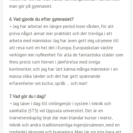
man gör på gymnasiet.
6. Vad gjorde du efter gymnasiet?
–
Jag har arbetat en längre period inom vården, för att
pröva något annat mer praktiskt och det trevliga i att
arbeta med människor. Jag har även gett mig utrymme till
att resa runt en hel del i Europa. Europaskolan väckte
verkligen min nyfikenhet för alla de fantastiska städer som
finns precis runt hörnet i jämförelse med övriga
kontinenter, och jag har lärt känna många människor i en
massa olika länder och det har gett spännande
erfarenheter om kultur, språk … och mat!
7. Vad gör du i dag?
–
Jag läser i dag till civilingenjör i system i teknik och
samhälle (STS) vid Uppsala universitet. Det är en
tvärvetenskaplig linje där man blandar kurser i matte,
teknik och andra traditionsenliga ingenjörsämnen, med en
tredjedel ekonomi och humaniora. Man lär sig inte bara att