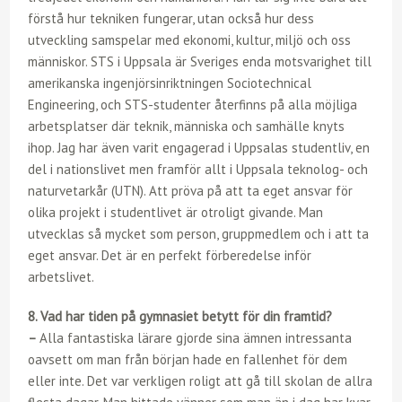
förstå hur tekniken fungerar, utan också hur dess
utveckling samspelar med ekonomi, kultur, miljö och oss
människor. STS i Uppsala är Sveriges enda motsvarighet till
amerikanska ingenjörsinriktningen Sociotechnical
Engineering, och STS-studenter återfinns på alla möjliga
arbetsplatser där teknik, människa och samhälle knyts
ihop. Jag har även varit engagerad i Uppsalas studentliv, en
del i nationslivet men framför allt i Uppsala teknolog- och
naturvetarkår (UTN). Att pröva på att ta eget ansvar för
olika projekt i studentlivet är otroligt givande. Man
utvecklas så mycket som person, gruppmedlem och i att ta
eget ansvar. Det är en perfekt förberedelse inför
arbetslivet.
8. Vad har tiden på gymnasiet betytt för din framtid?
–
Alla fantastiska lärare gjorde sina ämnen intressanta
oavsett om man från början hade en fallenhet för dem
eller inte. Det var verkligen roligt att gå till skolan de allra