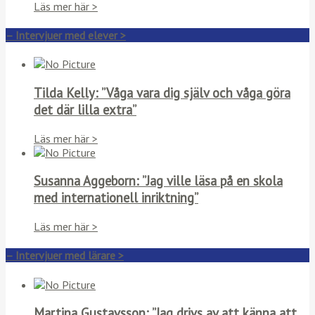
Läs mer här >
– Intervjuer med elever >
Tilda Kelly: ”Våga vara dig själv och våga göra
det där lilla extra”
Läs mer här >
Susanna Aggeborn: ”Jag ville läsa på en skola
med internationell inriktning”
Läs mer här >
– Intervjuer med lärare >
Martina Gustavsson: ”Jag drivs av att känna att