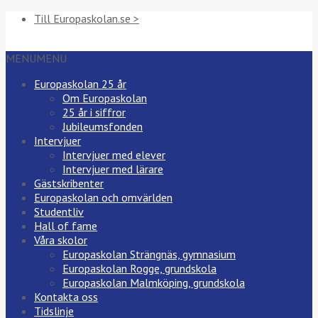
Till Europaskolan.se >
MENU
MENU
Europaskolan 25 år
Om Europaskolan
25 år i siffror
Jubileumsfonden
Intervjuer
Intervjuer med elever
Intervjuer med lärare
Gästskribenter
Europaskolan och omvärlden
Studentliv
Hall of fame
Våra skolor
Europaskolan Strängnäs, gymnasium
Europaskolan Rogge, grundskola
Europaskolan Malmköping, grundskola
Kontakta oss
Tidslinje