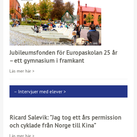
Jubileumsfonden för Europaskolan 25 år
– ett gymnasium i framkant
Läs mer här >
– Intervjuer med elever >
Ricard Salevik: ”Jag tog ett års permission
och cyklade från Norge till Kina”
Läs mer här >