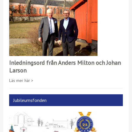
k
e
p
r
Inledningsord från Anders Milton och Johan
Larson
Läs mer här >
Jubileumsfonden