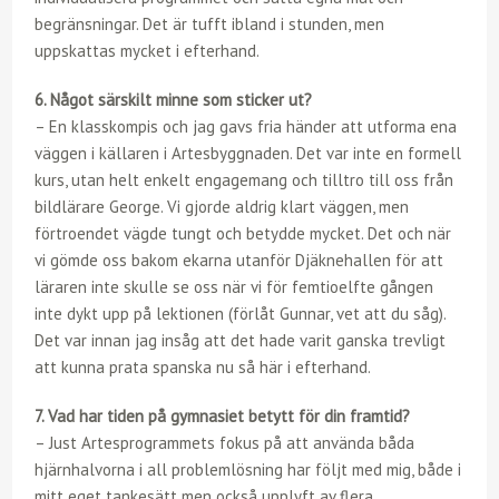
begränsningar. Det är tufft ibland i stunden, men
uppskattas mycket i efterhand.
6. Något särskilt minne som sticker ut?
– En klasskompis och jag gavs fria händer att utforma ena
väggen i källaren i Artesbyggnaden. Det var inte en formell
kurs, utan helt enkelt engagemang och tilltro till oss från
bildlärare George. Vi gjorde aldrig klart väggen, men
förtroendet vägde tungt och betydde mycket. Det och när
vi gömde oss bakom ekarna utanför Djäknehallen för att
läraren inte skulle se oss när vi för femtioelfte gången
inte dykt upp på lektionen (förlåt Gunnar, vet att du såg).
Det var innan jag insåg att det hade varit ganska trevligt
att kunna prata spanska nu så här i efterhand.
7. Vad har tiden på gymnasiet betytt för din framtid?
– Just Artesprogrammets fokus på att använda båda
hjärnhalvorna i all problemlösning har följt med mig, både i
mitt eget tankesätt men också upplyft av flera