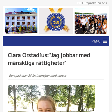
Till Europaskolan.se >
MENU
Clara Orstadius: ”Jag jobbar med
mänskliga rättigheter”
Europaskolan 25 år:
Intervjuer med elever