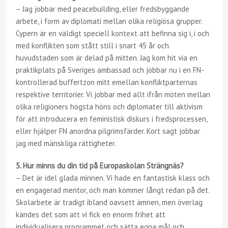
– Jag jobbar med peacebuilding, eller fredsbyggande
arbete, i form av diplomati mellan olika religiösa grupper.
Cypern är en väldigt speciell kontext att befinna sig i, i och
med konflikten som stått still i snart 45 år och
huvudstaden som är delad på mitten. Jag kom hit via en
praktikplats på Sveriges ambassad och jobbar nu i en FN-
kontrollerad buffertzon mitt emellan konfliktparternas
respektive territorier. Vi jobbar med allt ifrån möten mellan
olika religioners högsta höns och diplomater till aktivism
för att introducera en feministisk diskurs i fredsprocessen,
eller hjälper FN anordna pilgrimsfärder. Kort sagt jobbar
jag med mänskliga rättigheter.
5. Hur minns du din tid på Europaskolan Strängnäs?
– Det är idel glada minnen. Vi hade en fantastisk klass och
en engagerad mentor, och man kommer långt redan på det.
Skolarbete är tradigt ibland oavsett ämnen, men överlag
kändes det som att vi fick en enorm frihet att
individualisera programmet och sätta egna mål och