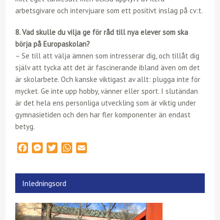
arbetsgivare och intervjuare som ett positivt inslag på cv:t.
8. Vad skulle du vilja ge för råd till nya elever som ska
börja på Europaskolan?
– Se till att välja ämnen som intresserar dig, och tillåt dig
själv att tycka att det är fascinerande ibland även om det
är skolarbete. Och kanske viktigast av allt: plugga inte för
mycket. Ge inte upp hobby, vänner eller sport. I slutändan
är det hela ens personliga utveckling som är viktig under
gymnasietiden och den har fler komponenter än endast
betyg.
F
M
T
W
E
a
e
w
h
m
c
s
i
a
a
e
s
t
t
i
Inledningsord
b
e
t
s
l
o
n
e
A
o
g
r
p