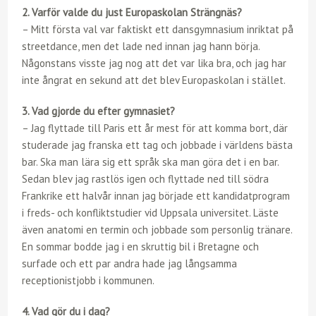
2. Varför valde du just Europaskolan Strängnäs?
– Mitt första val var faktiskt ett dansgymnasium inriktat på
streetdance, men det lade ned innan jag hann börja.
Någonstans visste jag nog att det var lika bra, och jag har
inte ångrat en sekund att det blev Europaskolan i stället.
3. Vad gjorde du efter gymnasiet?
– Jag flyttade till Paris ett år mest för att komma bort, där
studerade jag franska ett tag och jobbade i världens bästa
bar. Ska man lära sig ett språk ska man göra det i en bar.
Sedan blev jag rastlös igen och flyttade ned till södra
Frankrike ett halvår innan jag började ett kandidatprogram
i freds- och konfliktstudier vid Uppsala universitet. Läste
även anatomi en termin och jobbade som personlig tränare.
En sommar bodde jag i en skruttig bil i Bretagne och
surfade och ett par andra hade jag långsamma
receptionistjobb i kommunen.
4. Vad gör du i dag?