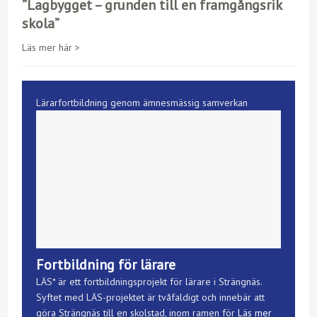
”Lagbygget – grunden till en framgångsrik
skola”
Läs mer här >
Lärarfortbildning genom ämnesmässig samverkan
Fortbildning för lärare
LÄS* är ett fortbildningsprojekt för lärare i Strängnäs.
Syftet med LÄS-projektet är tvåfaldigt och innebär att
göra Strängnäs till en skolstad, inom ramen för
Läs mer