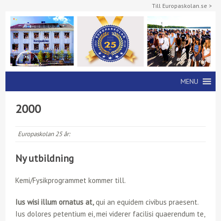
Till Europaskolan.se >
MENU
2000
Europaskolan 25 år:
Ny utbildning
Kemi/Fysikprogrammet kommer till.
Ius wisi illum ornatus at,
qui an equidem civibus praesent.
Ius dolores petentium ei, mei viderer facilisi quaerendum te,