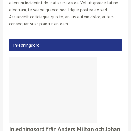
alienum inciderint delicatissimi vis ea. Vel ut graece latine
electram, te saepe graeco nec. Idque postea ex sed.
Assueverit cotidieque quo te, an ius autem dolor, autem
consequat suscipiantur an eam.
Inledningsord
Inledningsord från Anders Milton och Johan