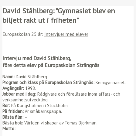
David Ståhlberg: ”Gymnasiet blev en
biljett rakt ut i friheten”
Europaskolan 25 år:
Intervjuer med elever
Intervju med David Ståhlberg,
före detta elev på Europaskolan Strängnäs
Namn:
David Ståhlberg.
Program och klass på Europaskolan Strängnäs:
Kemigymnasiet.
Avgångsår:
1998.
Jobbar med i dag:
Rådgivare och föreläsare inom affärs- och
verksamhetsutveckling.
Bor:
På Kungsholmen i Stockholm.
På fritiden:
Är småbarnspappa.
Bästa film:
–
Bästa bok:
Världen vi skapar av Tomas Björkman.
Motto:
–