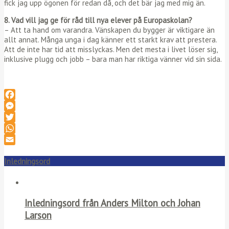
fick jag upp ögonen för redan då, och det bär jag med mig än.
8. Vad vill jag ge för råd till nya elever på Europaskolan?
– Att ta hand om varandra. Vänskapen du bygger är viktigare än
allt annat. Många unga i dag känner ett starkt krav att prestera.
Att de inte har tid att misslyckas. Men det mesta i livet löser sig,
inklusive plugg och jobb – bara man har riktiga vänner vid sin sida.
Facebook
Messenger
Twitter
WhatsApp
Email
Inledningsord
Inledningsord från Anders Milton och Johan
Larson