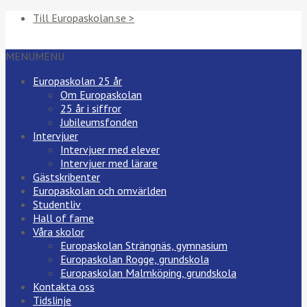
Till Europaskolan.se >
MENU
MENU
Europaskolan 25 år
Om Europaskolan
25 år i siffror
Jubileumsfonden
Intervjuer
Intervjuer med elever
Intervjuer med lärare
Gästskribenter
Europaskolan och omvärlden
Studentliv
Hall of fame
Våra skolor
Europaskolan Strängnäs, gymnasium
Europaskolan Rogge, grundskola
Europaskolan Malmköping, grundskola
Kontakta oss
Tidslinje