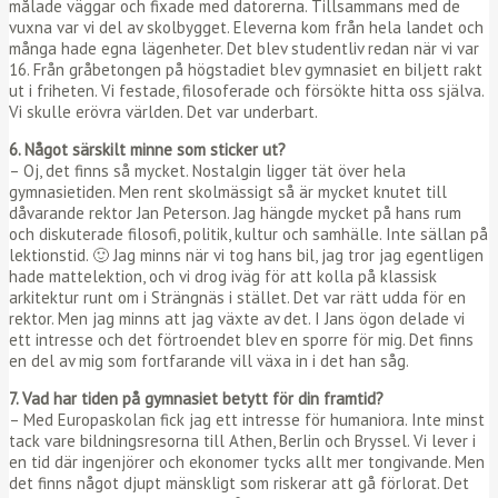
målade väggar och fixade med datorerna. Tillsammans med de
vuxna var vi del av skolbygget. Eleverna kom från hela landet och
många hade egna lägenheter. Det blev studentliv redan när vi var
16. Från gråbetongen på högstadiet blev gymnasiet en biljett rakt
ut i friheten. Vi festade, filosoferade och försökte hitta oss själva.
Vi skulle erövra världen. Det var underbart.
6. Något särskilt minne som sticker ut?
– Oj, det finns så mycket. Nostalgin ligger tät över hela
gymnasietiden. Men rent skolmässigt så är mycket knutet till
dåvarande rektor Jan Peterson. Jag hängde mycket på hans rum
och diskuterade filosofi, politik, kultur och samhälle. Inte sällan på
lektionstid. 🙂 Jag minns när vi tog hans bil, jag tror jag egentligen
hade mattelektion, och vi drog iväg för att kolla på klassisk
arkitektur runt om i Strängnäs i stället. Det var rätt udda för en
rektor. Men jag minns att jag växte av det. I Jans ögon delade vi
ett intresse och det förtroendet blev en sporre för mig. Det finns
en del av mig som fortfarande vill växa in i det han såg.
7. Vad har tiden på gymnasiet betytt för din framtid?
– Med Europaskolan fick jag ett intresse för humaniora. Inte minst
tack vare bildningsresorna till Athen, Berlin och Bryssel. Vi lever i
en tid där ingenjörer och ekonomer tycks allt mer tongivande. Men
det finns något djupt mänskligt som riskerar att gå förlorat. Det