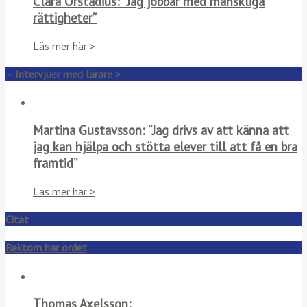
Clara Orstadius: ”Jag jobbar med mänskliga
rättigheter”
Läs mer här >
– Intervjuer med lärare >
Martina Gustavsson: ”Jag drivs av att känna att
jag kan hjälpa och stötta elever till att få en bra
framtid”
Läs mer här >
Citat
Rektorn har ordet
Thomas Axelsson: