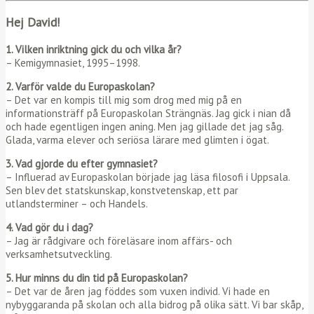
Hej David!
1. Vilken inriktning gick du och vilka år?
– Kemigymnasiet, 1995–1998.
2. Varför valde du Europaskolan?
– Det var en kompis till mig som drog med mig på en
informationsträff på Europaskolan Strängnäs. Jag gick i nian då
och hade egentligen ingen aning. Men jag gillade det jag såg.
Glada, varma elever och seriösa lärare med glimten i ögat.
3. Vad gjorde du efter gymnasiet?
– Influerad av Europaskolan började jag läsa filosofi i Uppsala.
Sen blev det statskunskap, konstvetenskap, ett par
utlandsterminer – och Handels.
4. Vad gör du i dag?
– Jag är rådgivare och föreläsare inom affärs- och
verksamhetsutveckling.
5. Hur minns du din tid på Europaskolan?
– Det var de åren jag föddes som vuxen individ. Vi hade en
nybyggaranda på skolan och alla bidrog på olika sätt. Vi bar skåp,