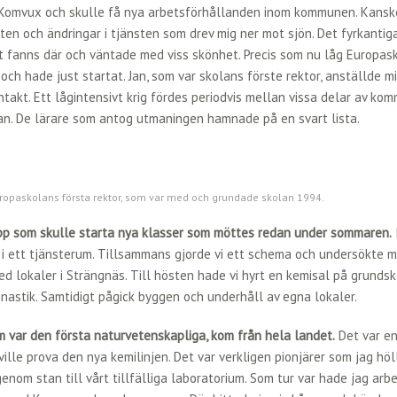
 Komvux och skulle få nya arbetsförhållanden inom kommunen. Kansk
ten och ändringar i tjänsten som drev mig ner mot sjön. Det fyrkantig
fanns där och väntade med viss skönhet. Precis som nu låg Europask
ch hade just startat. Jan, som var skolans förste rektor, anställde mi
ontakt. Ett lågintensivt krig fördes periodvis mellan vissa delar av k
an. De lärare som antog utmaningen hamnade på en svart lista.
ropaskolans första rektor, som var med och grundade skolan 1994.
upp som skulle starta nya klasser som möttes redan under sommaren.
 i ett tjänsterum. Tillsammans gjorde vi ett schema och undersökte m
d lokaler i Strängnäs. Till hösten hade vi hyrt en kemisal på grunds
nastik. Samtidigt pågick byggen och underhåll av egna lokaler.
m var den första naturvetenskapliga, kom från hela landet.
Det var en
ille prova den nya kemilinjen. Det var verkligen pionjärer som jag höl
enom stan till vårt tillfälliga laboratorium. Som tur var hade jag arb