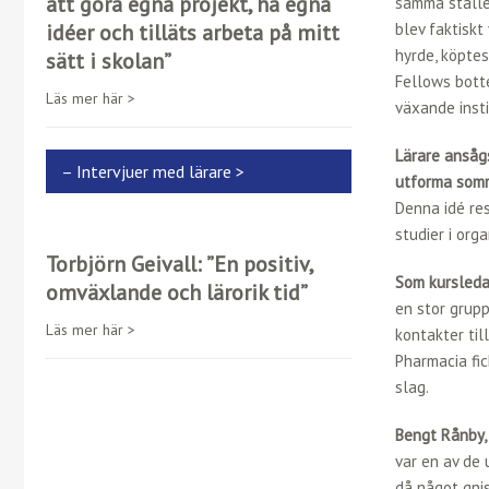
att göra egna projekt, ha egna
samma ställe
idéer och tilläts arbeta på mitt
blev faktiskt
hyrde, köpte
sätt i skolan”
Fellows botte
Läs mer här >
växande insti
Lärare ansågs
– Intervjuer med lärare >
utforma somm
Denna idé res
studier i org
Torbjörn Geivall: ”En positiv,
Som kursleda
omväxlande och lärorik tid”
en stor grup
Läs mer här >
kontakter til
Pharmacia fic
slag.
Bengt Rånby, 
var en av de
då något gnis