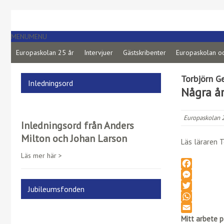
MENU
MENU
Europaskolan 25 år
Intervjuer
Gästskribenter
Europaskolan o
Torbjörn Ge
Inledningsord
Några å
Europaskolan 2
Inledningsord från Anders
Milton och Johan Larson
Läs läraren 
Läs mer här >
F
a
M
Jubileumsfonden
c
e
T
e
s
w
W
b
s
i
h
E
Mitt arbete 