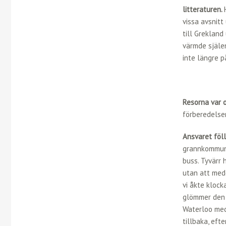
litteraturen.
vissa avsnitt
till Grekland
värmde själen
inte längre p
Resorna var o
förberedelser
Ansvaret föll
grannkommun.
buss. Tyvärr 
utan att medd
vi åkte klock
glömmer den r
Waterloo med 
tillbaka, eft