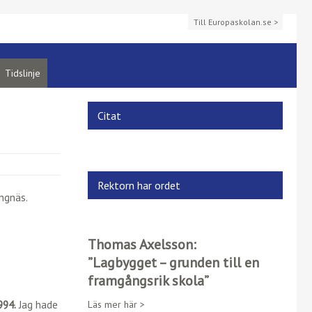
Till Europaskolan.se >
Tidslinje
Citat
Rektorn har ordet
ngnäs.
Thomas Axelsson:
”Lagbygget – grunden till en
framgångsrik skola”
994.
Jag hade
Läs mer här >