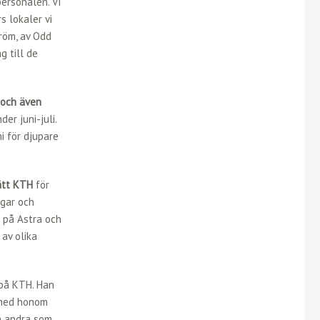
ersonalen. Vi
s lokaler vi
röm, av Odd
g till de
 och även
er juni-juli.
i för djupare
ått KTH
för
ngar och
k på Astra och
av olika
 på KTH. Han
 med honom
än andra som