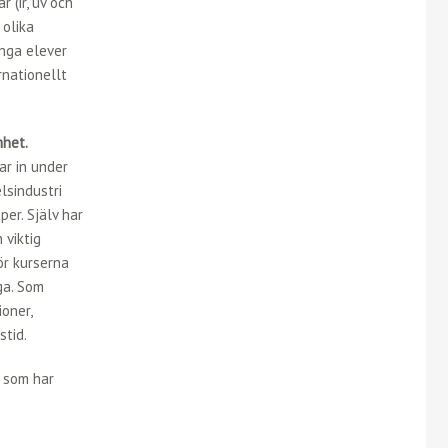
 (ir, uv och
 olika
ånga elever
rnationellt
het.
ar in under
lsindustri
er. Själv har
 viktig
ör kurserna
nga. Som
ioner,
stid.
som har