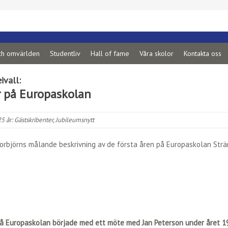
ch omvärlden
Studentliv
Hall of fame
Våra skolor
Kontakta oss
ivall:
r på Europaskolan
5 år:
Gästskribenter
,
Jubileumsnytt
Torbjörns målande beskrivning av de första åren på Europaskolan Strä
på Europaskolan började med ett möte med Jan Peterson under året 1