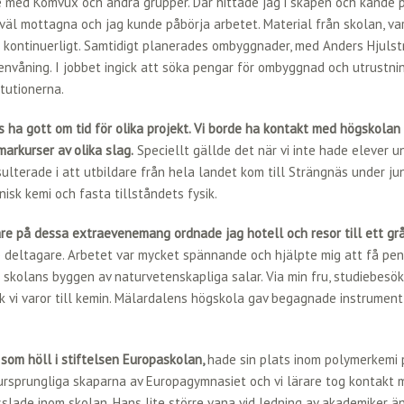
 med Komvux och andra grupper. Där hittade jag i skåpen och kände p
 väl mottagna och jag kunde påbörja arbetet. Material från skolan, var
s kontinuerligt. Samtidigt planerades ombyggnader, med Anders Hjulst
nvåning. I jobbet ingick att söka pengar för ombyggnad och utrustnin
tutionerna.
 ha gott om tid för olika projekt. Vi borde ha kontakt med högskolan
arkurser av olika slag.
Speciellt gällde det när vi inte hade elever und
ulterade i att utbildare från hela landet kom till Strängnäs under jun
anisk kemi och fasta tillståndets fysik.
re på dessa extraevenemang ordnade jag hotell och resor till ett gr
p deltagare. Arbetet var mycket spännande och hjälpte mig att få pe
l skolans byggen av naturvetenskapliga salar. Via min fru, studiebesö
k vi varor till kemin. Mälardalens högskola gav begagnade instrument 
som höll i stiftelsen Europaskolan,
hade sin plats inom polymerkemi
 ursprungliga skaparna av Europagymnasiet och vi lärare tog kontakt
slade inom skolan. Hans lite större vana vid ledning av akademiker 