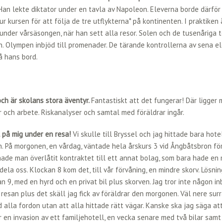
Han lekte diktator under en tavla av Napoleon. Eleverna borde därför
 ur kursen för att följa de tre utflykterna* på kontinenten. I praktiken 
 under vårsäsongen, när han sett alla resor. Solen och de tusenåriga
. Olympen inbjöd till promenader. De tärande kontrollerna av sena el
å hans bord.
ch är skolans stora äventyr.
Fantastiskt att det fungerar! Där ligger
 och arbete. Riskanalyser och samtal med föräldrar ingår.
 på mig under en resa!
Vi skulle till Bryssel och jag hittade bara hotel
 På morgonen, en vårdag, väntade hela årskurs 3 vid Ångbåtsbron fö
hade man överlåtit kontraktet till ett annat bolag, som bara hade en 
ela oss. Klockan 8 kom det, till vår förvåning, en mindre skorv. Lösni
an 9, med en hyrd och en privat bil plus skorven. Jag tror inte någon i
esan plus det skäll jag fick av föräldrar den morgonen. Väl nere surr
alla fordon utan att alla hittade rätt vägar. Kanske ska jag säga at
er en invasion av ett familjehotell, en vecka senare med två bilar sam