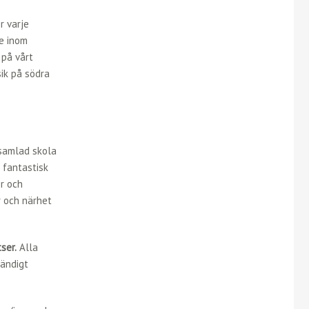
r varje
de inom
 på vårt
ik på södra
samlad skola
 fantastisk
er och
r och närhet
ser.
Alla
tändigt