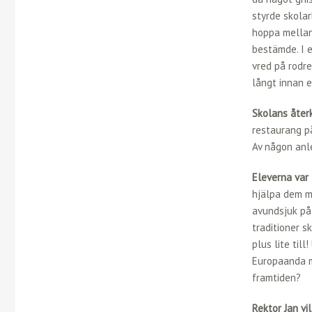
styrde skolar
hoppa mellan 
bestämde. I 
vred på rodr
långt innan e
Skolans åter
restaurang på
Av någon anle
Eleverna var 
hjälpa dem me
avundsjuk på 
traditioner s
plus lite till
Europaanda me
framtiden?
Rektor Jan vi