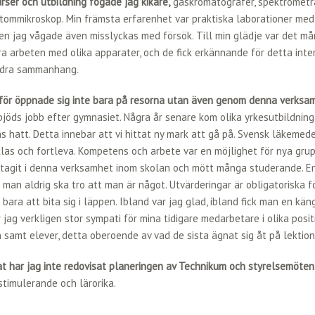
urser och utbildning fogade jag kikare,
gaskromatografer, spektrometrar
tommikroskop. Min främsta erfarenhet var praktiska laborationer med
en jag vågade även misslyckas med försök. Till min glädje var det m
a arbeten med olika apparater, och de fick erkännande för detta inte
andra sammanhang.
för öppnade sig inte bara på resorna utan även genom denna verksam
jöds jobb efter gymnasiet. Några år senare kom olika yrkesutbildning
 hatt. Detta innebar att vi hittat ny mark att gå på. Svensk läkemede
las och fortleva. Kompetens och arbete var en möjlighet för nya grupp
ltagit i denna verksamhet inom skolan och mött många studerande. En
 man aldrig ska tro att man är något. Utvärderingar är obligatoriska f
 bara att bita sig i läppen. Ibland var jag glad, ibland fick man en kä
 jag verkligen stor sympati för mina tidigare medarbetare i olika posit
samt elever, detta oberoende av vad de sista ägnat sig åt på lektion
at har jag inte redovisat planeringen av Technikum och styrelsemöten
stimulerande och lärorika.