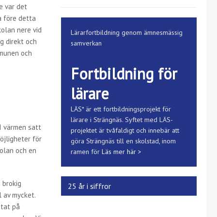
e var det
a före detta
olan nere vid
Lärarfortbildning genom ämnesmässig
g direkt och
samverkan
ommunen och
Fortbildning för
lärare
LÄS* är ett fortbildningsprojekt för
lärare i Strängnäs. Syftet med LÄS-
I värmen satt
projektet är tvåfaldigt och innebär att
öjligheter för
göra Strängnäs till en skolstad, inom
kolan och en
ramen för
Läs mer här >
 brokig
25 år i siffror
l av mycket.
etat på