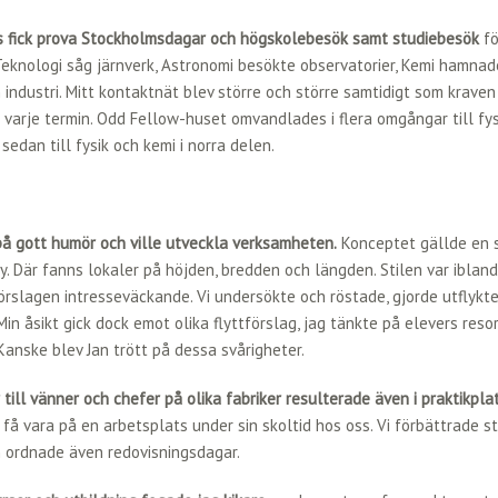
s fick prova Stockholmsdagar och högskolebesök samt studiebesök
fö
Teknologi såg järnverk, Astronomi besökte observatorier, Kemi hamna
 industri. Mitt kontaktnät blev större och större samtidigt som kraven
varje termin. Odd Fellow-huset omvandlades i flera omgångar till fys
sedan till fysik och kemi i norra delen.
på gott humör och ville utveckla verksamheten.
Konceptet gällde en 
. Där fanns lokaler på höjden, bredden och längden. Stilen var ibland
örslagen intresseväckande. Vi undersökte och röstade, gjorde utflykt
Min åsikt gick dock emot olika flyttförslag, jag tänkte på elevers reso
 Kanske blev Jan trött på dessa svårigheter.
 till vänner och chefer på olika fabriker resulterade även i praktikplat
 få vara på en arbetsplats under sin skoltid hos oss. Vi förbättrade s
 ordnade även redovisningsdagar.