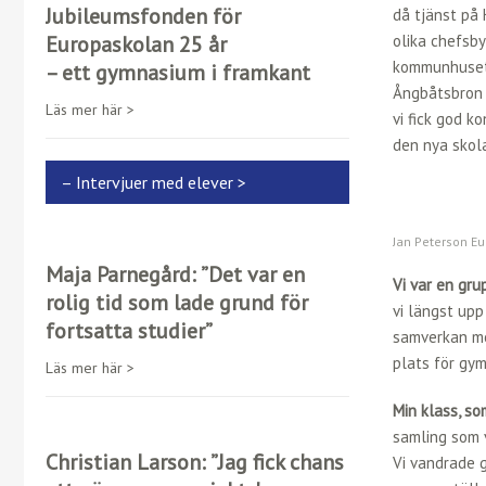
o
e
t
a
m
Jubileumsfonden för
då tjänst på
o
n
t
t
a
Europaskolan 25 år
olika chefsby
k
g
e
s
i
kommunhuset 
– ett gymnasium i framkant
e
r
A
l
Ångbåtsbron o
r
p
Läs mer här >
vi fick god k
p
den nya skol
– Intervjuer med elever >
Jan Peterson Eu
Maja Parnegård: ”Det var en
Vi var en gr
rolig tid som lade grund för
vi längst upp
fortsatta studier”
samverkan me
plats för gym
Läs mer här >
Min klass, so
samling som v
Christian Larson: ”Jag fick chans
Vi vandrade g