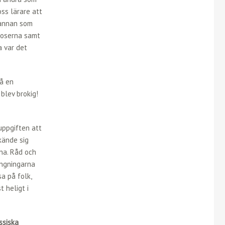
oss lärare att
 annan som
roserna samt
a var det
på en
blev brokig!
uppgiften att
kände sig
na. Råd och
rängningarna
sa på folk,
 heligt i
ssiska