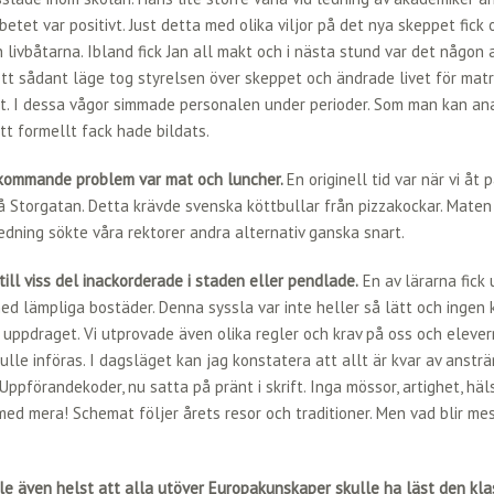
betet var positivt. Just detta med olika viljor på det nya skeppet fick 
livbåtarna. Ibland fick Jan all makt och i nästa stund var det någon
ett sådant läge tog styrelsen över skeppet och ändrade livet för mat
et. I dessa vågor simmade personalen under perioder. Som man kan an
tt formellt fack hade bildats.
kommande problem var mat och luncher.
En originell tid var när vi åt 
 Storgatan. Detta krävde svenska köttbullar från pizzakockar. Maten 
dning sökte våra rektorer andra alternativ ganska snart.
till viss del inackorderade i staden eller pendlade.
En av lärarna fick 
d lämpliga bostäder. Denna syssla var inte heller så lätt och ingen 
uppdraget. Vi utprovade även olika regler och krav på oss och elever
kulle införas. I dagsläget kan jag konstatera att allt är kvar av anst
! Uppförandekoder, nu satta på pränt i skrift. Inga mössor, artighet, häl
d mera! Schemat följer årets resor och traditioner. Men vad blir mest
lle även helst att alla utöver Europakunskaper skulle ha läst den kla