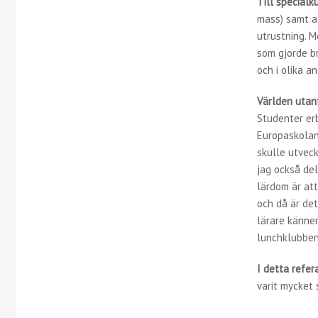
Till specialk
mass) samt a
utrustning. M
som gjorde br
och i olika 
Världen utan
Studenter erb
Europaskolans
skulle utveck
jag också de
lärdom är att
och då är det
lärare känner
lunchklubben 
I detta refer
varit mycket 