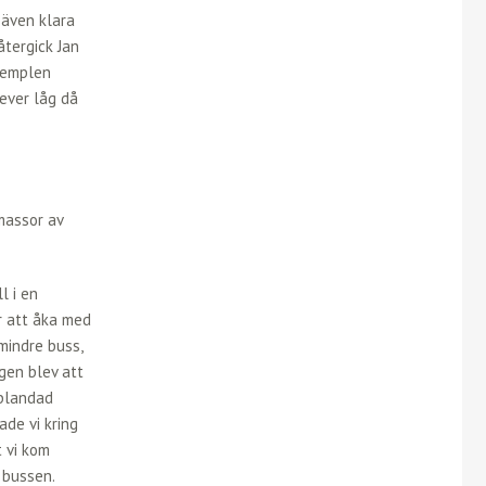
 även klara
återgick Jan
 templen
ever låg då
 massor av
l i en
r att åka med
mindre buss,
ngen blev att
nblandad
ade vi kring
t vi kom
t bussen.