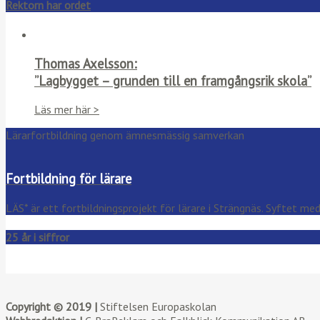
Rektorn har ordet
Thomas Axelsson:
”Lagbygget – grunden till en framgångsrik skola”
Läs mer här >
Lärarfortbildning genom ämnesmässig samverkan
Fortbildning för lärare
LÄS* är ett fortbildningsprojekt för lärare i Strängnäs. Syftet m
25 år i siffror
Copyright © 2019 |
Stiftelsen Europaskolan