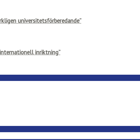
rkligen universitetsförberedande”
nternationell inriktning”