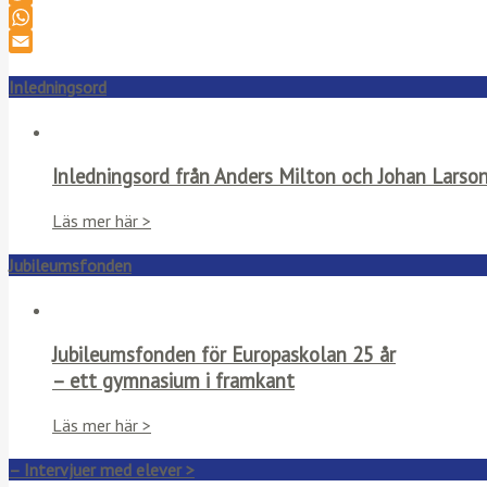
Twitter
WhatsApp
Email
Inledningsord
Inledningsord från Anders Milton och Johan Larso
Läs mer här >
Jubileumsfonden
Jubileumsfonden för Europaskolan 25 år
– ett gymnasium i framkant
Läs mer här >
– Intervjuer med elever >