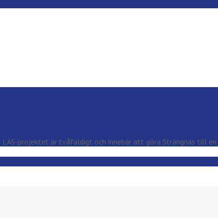
ed LÄS-projektet är tvåfaldigt och innebär att göra Strängnäs till 