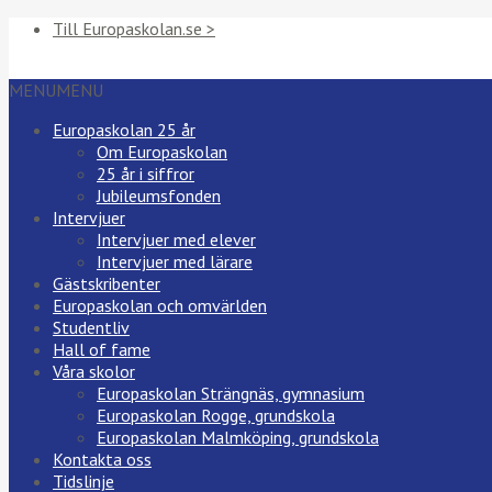
Till Europaskolan.se >
MENU
MENU
Europaskolan 25 år
Om Europaskolan
25 år i siffror
Jubileumsfonden
Intervjuer
Intervjuer med elever
Intervjuer med lärare
Gästskribenter
Europaskolan och omvärlden
Studentliv
Hall of fame
Våra skolor
Europaskolan Strängnäs, gymnasium
Europaskolan Rogge, grundskola
Europaskolan Malmköping, grundskola
Kontakta oss
Tidslinje