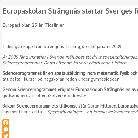
Europaskolan Strängnäs startar Sveriges 
Europaskolan 25 år:
Tidslinjen
Tidningsurklipp från Strengnäs Tidning, den 16 januari 2009.
År 2009 får gymnasier i Sverige möjlighet att driva spetsutbildningar,
Scienceprogrammet. Detta efter att ha varit pådrivande i frågan
.
Scienceprogrammet är en spetsutbildning inom matematik, fysik och
att delta i kurser på högskolan redan under gymnasietiden.
Genom Scienceprogrammet erbjuder Europaskolan Strängnäs en av de
godkänd av och följer Skolverkets direktiv.
Bakom Scienceprogrammets tillkomst står Göran Hillgren,
Europasko
Läs mer i hans artikel:
Spetsutbildningar – en försöksverksamhet se
Facebook
Messenger